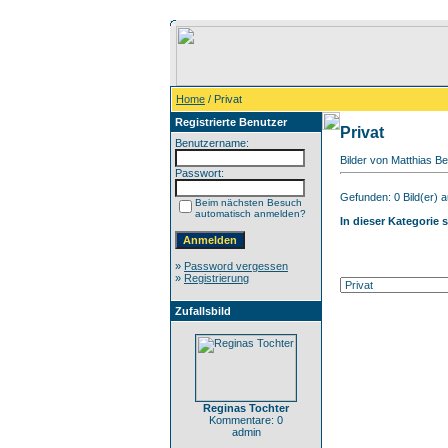
Home
/ Privat
Registrierte Benutzer
Privat
Benutzername:
Bilder von Matthias B
Passwort:
Gefunden: 0 Bild(er) au
Beim nächsten Besuch
automatisch anmelden?
In dieser Kategorie 
»
Password vergessen
»
Registrierung
Zufallsbild
Reginas Tochter
Kommentare: 0
admin