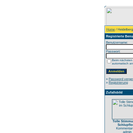
Home
/ Heidelberg
Registrierte Benu
Benutzername:
Passwort:
Beim nächsten
automatisch a
»
Password verge
»
Registrierung
Zufallsbild
Tolle Stimm
Schlupfl
Kommentare
admin