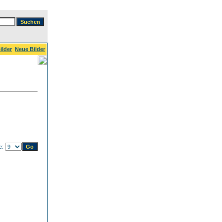
ilder
Neue Bilder
te: