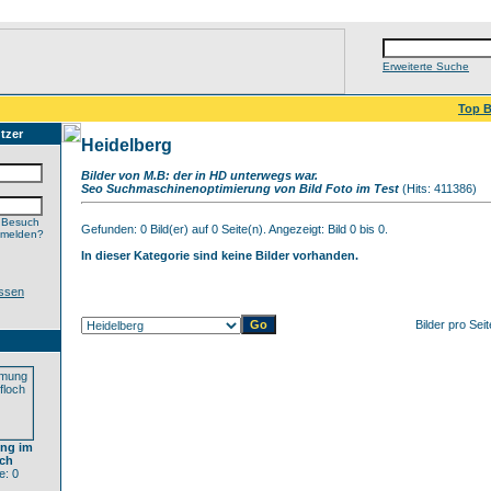
Erweiterte Suche
Top B
tzer
Heidelberg
Bilder von M.B: der in HD unterwegs war.
Seo Suchmaschinenoptimierung von Bild Foto im Test
(Hits: 411386)
 Besuch
Gefunden: 0 Bild(er) auf 0 Seite(n). Angezeigt: Bild 0 bis 0.
nmelden?
In dieser Kategorie sind keine Bilder vorhanden.
ssen
Bilder pro Sei
ung im
och
: 0