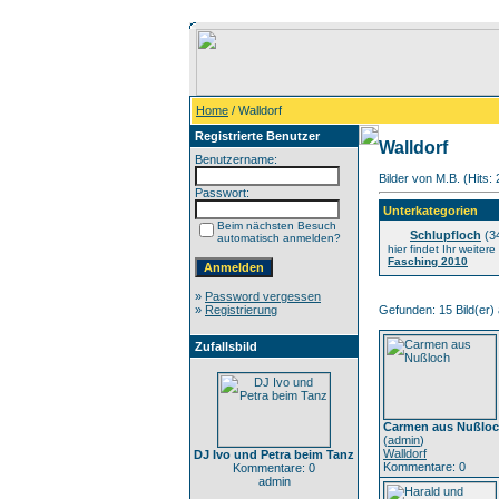
Home
/ Walldorf
Registrierte Benutzer
Walldorf
Benutzername:
Bilder von M.B. (Hits:
Passwort:
Unterkategorien
Beim nächsten Besuch
Schlupfloch
(3
automatisch anmelden?
hier findet Ihr weite
Fasching 2010
»
Password vergessen
»
Registrierung
Gefunden: 15 Bild(er) a
Zufallsbild
Carmen aus Nußlo
(
admin
)
Walldorf
DJ Ivo und Petra beim Tanz
Kommentare: 0
Kommentare: 0
admin