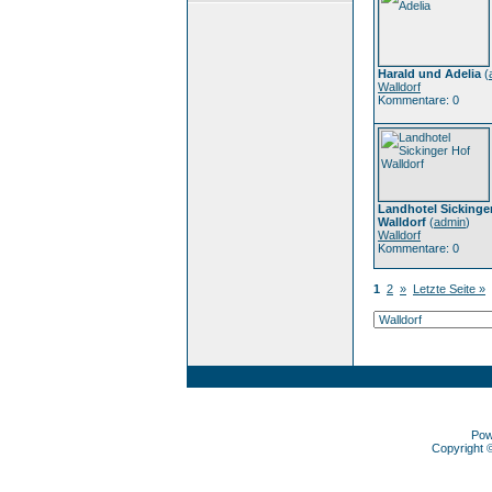
Harald und Adelia
(
Walldorf
Kommentare: 0
Landhotel Sickinge
Walldorf
(
admin
)
Walldorf
Kommentare: 0
1
2
»
Letzte Seite »
Pow
Copyright