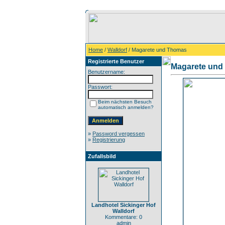
Home
/
Walldorf
/ Magarete und Thomas
Registrierte Benutzer
Magarete und
Benutzername:
Passwort:
Beim nächsten Besuch
automatisch anmelden?
»
Password vergessen
»
Registrierung
Zufallsbild
Landhotel Sickinger Hof
Walldorf
Kommentare: 0
admin