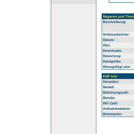
Magarete und Tho
Beschreibung:
Schlüsselwörter:
Datum:
Hits:
Downloads:
Bewertung:
Dateigröße:
Hinzugefügt von:
EXIF Info
Hersteller:
Modell:
Belichtungszeit:
Blende:
ISO-Zahl:
Aufnahmedatum:
Brennweite: