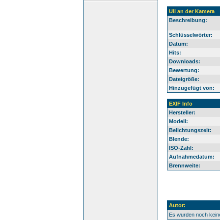
Uli an der Kamera
Beschreibung:
Schlüsselwörter:
Datum:
Hits:
Downloads:
Bewertung:
Dateigröße:
Hinzugefügt von:
EXIF Info
Hersteller:
Modell:
Belichtungszeit:
Blende:
ISO-Zahl:
Aufnahmedatum:
Brennweite:
Autor:
Es wurden noch kei