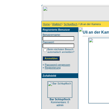
Home
/
Walldorf
/
Schlupfloch
/ Uli an der Kamera
Registrierte Benutzer
Uli an der Ka
Benutzername:
Passwort:
Beim nächsten Besuch
automatisch anmelden?
»
Password vergessen
»
Registrierung
Zufallsbild
Bar Schlupfloch
Kommentare: 0
admin