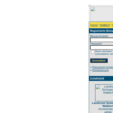
Home
/
Walldorf
/
Registrierte Benu
Benutzername:
Passwort:
Beim nächsten
automatisch a
»
Password verge
»
Registrierung
Zufallsbild
Landhotel Sicki
Walldor
Kommentare
admin