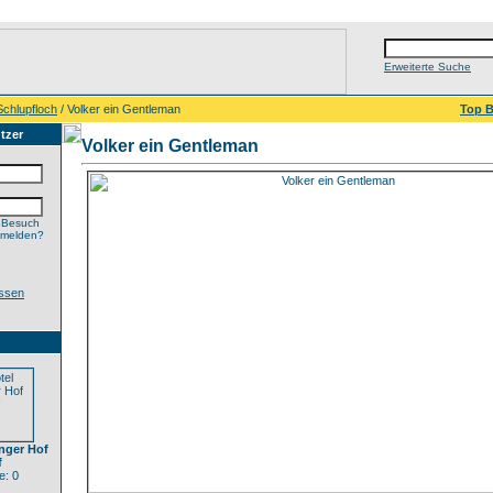
Erweiterte Suche
Schlupfloch
/ Volker ein Gentleman
Top B
tzer
Volker ein Gentleman
 Besuch
nmelden?
ssen
nger Hof
f
: 0