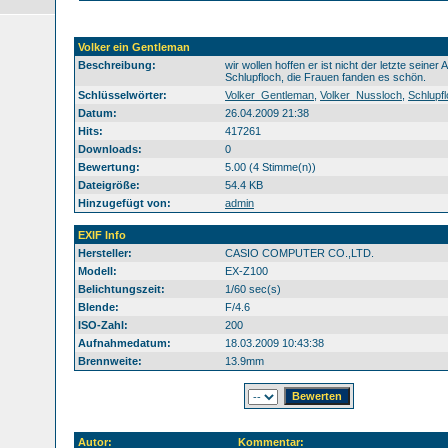
Volker ein Gentleman
Beschreibung:
wir wollen hoffen er ist nicht der letzte seiner A
Schlupfloch, die Frauen fanden es schön.
Schlüsselwörter:
Volker_Gentleman
,
Volker_Nussloch
,
Schlupf
Datum:
26.04.2009 21:38
Hits:
417261
Downloads:
0
Bewertung:
5.00 (4 Stimme(n))
Dateigröße:
54.4 KB
Hinzugefügt von:
admin
EXIF Info
Hersteller:
CASIO COMPUTER CO.,LTD.
Modell:
EX-Z100
Belichtungszeit:
1/60 sec(s)
Blende:
F/4.6
ISO-Zahl:
200
Aufnahmedatum:
18.03.2009 10:43:38
Brennweite:
13.9mm
Autor:
Kommentar: