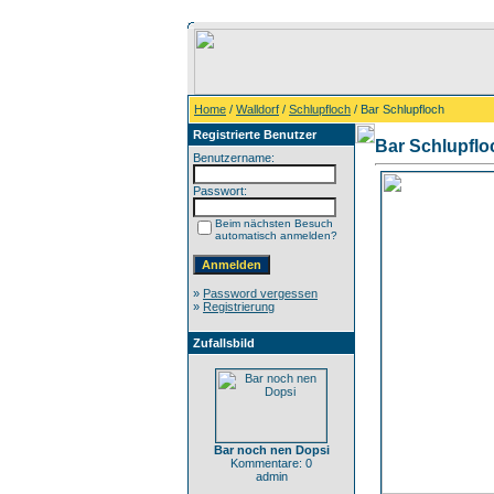
Home
/
Walldorf
/
Schlupfloch
/ Bar Schlupfloch
Registrierte Benutzer
Bar Schlupflo
Benutzername:
Passwort:
Beim nächsten Besuch
automatisch anmelden?
»
Password vergessen
»
Registrierung
Zufallsbild
Bar noch nen Dopsi
Kommentare: 0
admin