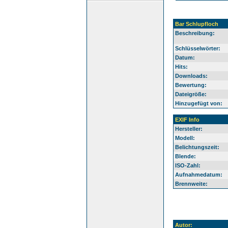
Bar Schlupfloch
Beschreibung:
Schlüsselwörter:
Datum:
Hits:
Downloads:
Bewertung:
Dateigröße:
Hinzugefügt von:
EXIF Info
Hersteller:
Modell:
Belichtungszeit:
Blende:
ISO-Zahl:
Aufnahmedatum:
Brennweite:
Autor: