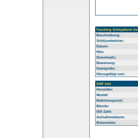
Fasching Schlupfloch Usc
Beschreibung:
Schlüsselwörter:
Datum:
Hits:
Downloads:
Bewertung:
Dateigröße:
Hinzugefügt von:
EXIF Info
Hersteller:
Modell:
Belichtungszeit:
Blende:
ISO-Zahl:
Aufnahmedatum:
Brennweite: