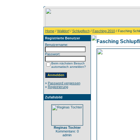
Home
/
Walldorf
/
Schlupfloch
/
Fasching 2010
/ Fasching Schlu
Registrierte Benutzer
Fasching Schlupfl
Benutzername:
Passwort:
Beim nächsten Besuch
automatisch anmelden?
»
Password vergessen
»
Registrierung
Zufallsbild
Reginas Tochter
Kommentare: 0
admin