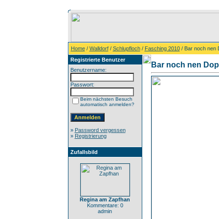
Home
/
Walldorf
/
Schlupfloch
/
Fasching 2010
/ Bar noch nen 
Registrierte Benutzer
Bar noch nen Dop
Benutzername:
Passwort:
Beim nächsten Besuch
automatisch anmelden?
»
Password vergessen
»
Registrierung
Zufallsbild
Regina am Zapfhan
Kommentare: 0
admin