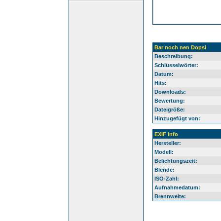
Bar noch nen Dopsi
Beschreibung:
Schlüsselwörter:
Datum:
Hits:
Downloads:
Bewertung:
Dateigröße:
Hinzugefügt von:
EXIF Info
Hersteller:
Modell:
Belichtungszeit:
Blende:
ISO-Zahl:
Aufnahmedatum:
Brennweite: