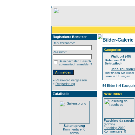
Registrierte Benutzer
Bilder-Galerie
Benutzername:
Kategorien
Passwort:
Walldorf
(49)
Bilder von M.B.
Beim nächsten Besuch
Schlupfloch
automatisch anmelden?
Jena Thüringe
Hier finden Sie Bilde
Jena in Thüringen.
»
Password vergessen
»
Registrierung
54
Bilder in
6
Kategori
Zufallsbild
Neue Bilder
Fasching da raucht
(
admin
)
Saitensprung
Fasching 2010
Kommentare: 0
Kommentare: 0
admin