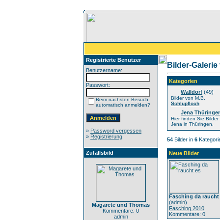
Registrierte Benutzer
Bilder-Galerie
Benutzername:
Kategorien
Passwort:
Walldorf
(49)
Bilder von M.B.
Beim nächsten Besuch
Schlupfloch
automatisch anmelden?
Jena Thüringe
Hier finden Sie Bilde
Jena in Thüringen.
»
Password vergessen
»
Registrierung
54
Bilder in
6
Kategori
Zufallsbild
Neue Bilder
Fasching da raucht
(
admin
)
Magarete und Thomas
Fasching 2010
Kommentare: 0
Kommentare: 0
admin