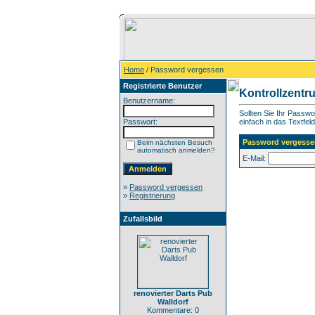
Home
/ Password vergessen
Registrierte Benutzer
Kontrollzentr
Benutzername:
Sollten Sie Ihr Passw
Passwort:
einfach in das Textfeld
Password vergesse
Beim nächsten Besuch
automatisch anmelden?
E-Mail:
»
Password vergessen
»
Registrierung
Zufallsbild
renovierter Darts Pub
Walldorf
Kommentare: 0