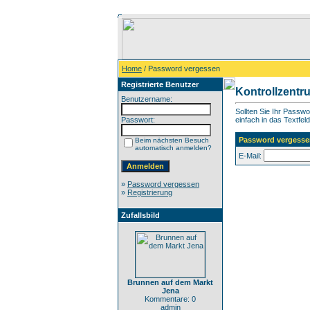
Home
/ Password vergessen
Registrierte Benutzer
Kontrollzentr
Benutzername:
Sollten Sie Ihr Passw
Passwort:
einfach in das Textfeld
Password vergesse
Beim nächsten Besuch
automatisch anmelden?
E-Mail:
»
Password vergessen
»
Registrierung
Zufallsbild
Brunnen auf dem Markt
Jena
Kommentare: 0
admin