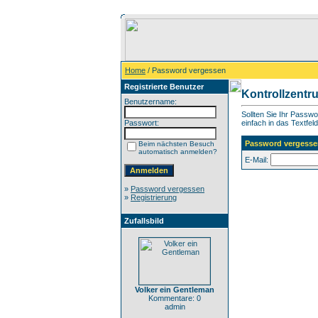
Home
/ Password vergessen
Registrierte Benutzer
Kontrollzentr
Benutzername:
Sollten Sie Ihr Passw
Passwort:
einfach in das Textfeld
Password vergesse
Beim nächsten Besuch
automatisch anmelden?
E-Mail:
»
Password vergessen
»
Registrierung
Zufallsbild
Volker ein Gentleman
Kommentare: 0
admin