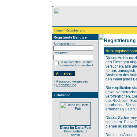
Home
/ Registrierung
Registrierte Benutzer
Registrierung
Benutzername:
Nutzungsbedingu
Passwort:
Dieses Archiv nut
den Einträgen abg
Beim nächsten Besuch
automatisch anmelden?
versuchen, alle un
für uns unmöglich, 
Ansichten des Auto
den Inhalt jedes B
»
Password vergessen
»
Registrierung
Sie verpflichten s
gewaltverherrliche
Zufallsbild
veröffentlichen. S
das Recht ein, Be
bearbeiten. Sie s
erhobenen Daten i
Dieses System ver
speichern. Diese C
dienen ausschließl
Diana im Darts Pub
Kommentare: 0
Durch das Abschli
admin