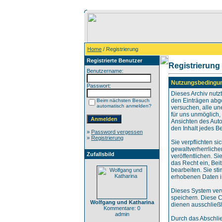
Home
/ Registrierung
Registrierte Benutzer
Registrierung
Benutzername:
Nutzungsbedingu
Passwort:
Dieses Archiv nut
den Einträgen abg
Beim nächsten Besuch
automatisch anmelden?
versuchen, alle un
für uns unmöglich, 
Ansichten des Auto
den Inhalt jedes B
»
Password vergessen
»
Registrierung
Sie verpflichten s
gewaltverherrliche
Zufallsbild
veröffentlichen. S
das Recht ein, Be
bearbeiten. Sie s
erhobenen Daten i
Dieses System ver
speichern. Diese C
Wolfgang und Katharina
dienen ausschließl
Kommentare: 0
admin
Durch das Abschli