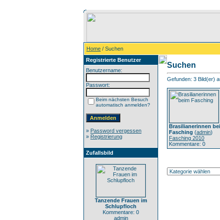
Home
/ Suchen
Registrierte Benutzer
Suchen
Benutzername:
Gefunden: 3 Bild(er) au
Passwort:
Beim nächsten Besuch
automatisch anmelden?
Brasilianerinnen b
»
Password vergessen
Fasching
(
admin
)
»
Registrierung
Fasching 2010
Kommentare: 0
Zufallsbild
Tanzende Frauen im
Schlupfloch
Kommentare: 0
admin