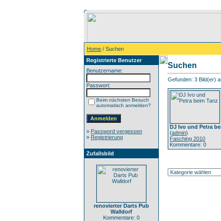
Home
/ Suchen
Registrierte Benutzer
Suchen
Benutzername:
Gefunden: 3 Bild(er) au
Passwort:
Beim nächsten Besuch
automatisch anmelden?
DJ Ivo und Petra b
»
Password vergessen
(
admin
)
»
Registrierung
Fasching 2010
Kommentare: 0
Zufallsbild
renovierter Darts Pub
Walldorf
Kommentare: 0