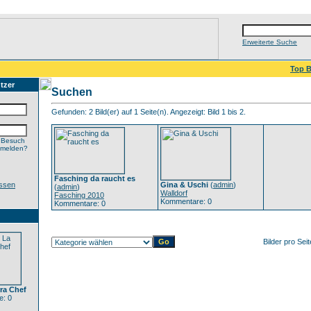
Erweiterte Suche
Top B
tzer
Suchen
Gefunden: 2 Bild(er) auf 1 Seite(n). Angezeigt: Bild 1 bis 2.
 Besuch
nmelden?
Fasching da raucht es
ssen
Gina & Uschi
(
admin
)
(
admin
)
Walldorf
Fasching 2010
Kommentare: 0
Kommentare: 0
Bilder pro Sei
ra Chef
: 0