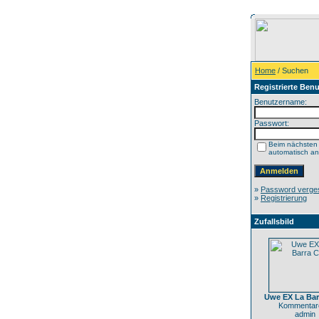
Home
/ Suchen
Registrierte Benu
Benutzername:
Passwort:
Beim nächsten
automatisch a
»
Password verge
»
Registrierung
Zufallsbild
Uwe EX La Bar
Kommentare
admin