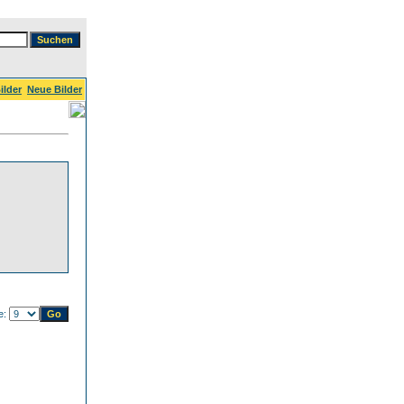
ilder
Neue Bilder
te: