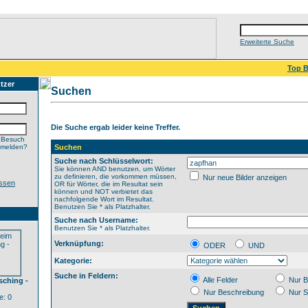
Erweiterte Suche
Top B
tzer
Suchen
Die Suche ergab leider keine Treffer.
 Besuch
nmelden?
Suchen
Suche nach Schlüsselwort:
Sie können AND benutzen, um Wörter
zu definieren, die vorkommen müssen,
Nur neue Bilder anzeigen
ssen
OR für Wörter, die im Resultat sein
können und NOT verbietet das
nachfolgende Wort im Resultat.
Benutzen Sie * als Platzhalter.
Suche nach Username:
Benutzen Sie * als Platzhalter.
Verknüpfung:
ODER
UND
Kategorie:
Suche in Feldern:
Alle Felder
Nur B
sching -
Nur Beschreibung
Nur S
: 0