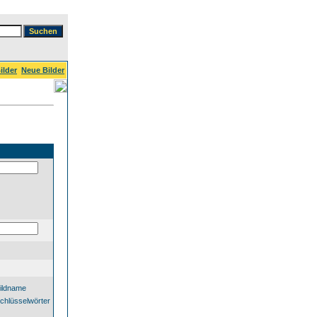
ilder
Neue Bilder
ildname
chlüsselwörter