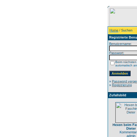
Home
/ Suchen
Registrierte Benu
Benutzername:
Passwort:
Beim nächsten
automatisch a
»
Password verge
»
Registrierung
Zufallsbild
Hexen beim Fa
Dieter
Kommentare
admin