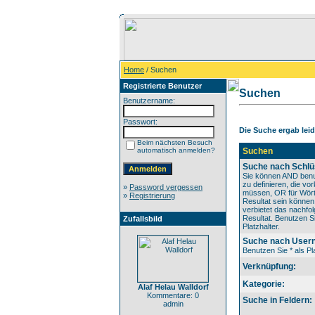
Home
/ Suchen
Registrierte Benutzer
Suchen
Benutzername:
Passwort:
Die Suche ergab leide
Beim nächsten Besuch
automatisch anmelden?
Suchen
Suche nach Schlü
Sie können AND benu
zu definieren, die v
»
Password vergessen
müssen, OR für Wörte
»
Registrierung
Resultat sein könne
verbietet das nachfo
Resultat. Benutzen Si
Zufallsbild
Platzhalter.
Suche nach User
Benutzen Sie * als Pla
Verknüpfung:
Kategorie:
Alaf Helau Walldorf
Kommentare: 0
Suche in Feldern:
admin