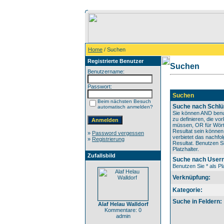
Home
/ Suchen
Registrierte Benutzer
Suchen
Benutzername:
Passwort:
Suchen
Beim nächsten Besuch
Suche nach Schlü
automatisch anmelden?
Sie können AND benu
zu definieren, die v
müssen, OR für Wörte
Resultat sein könne
»
Password vergessen
verbietet das nachfo
»
Registrierung
Resultat. Benutzen Si
Platzhalter.
Zufallsbild
Suche nach User
Benutzen Sie * als Pla
Verknüpfung:
Kategorie:
Suche in Feldern:
Alaf Helau Walldorf
Kommentare: 0
admin