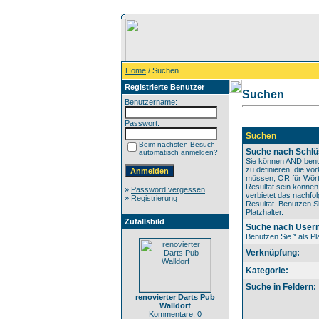
Home
/ Suchen
Registrierte Benutzer
Suchen
Benutzername:
Passwort:
Suchen
Beim nächsten Besuch
Suche nach Schlü
automatisch anmelden?
Sie können AND benu
zu definieren, die v
müssen, OR für Wörte
Resultat sein könne
»
Password vergessen
verbietet das nachfo
»
Registrierung
Resultat. Benutzen Si
Platzhalter.
Zufallsbild
Suche nach User
Benutzen Sie * als Pla
Verknüpfung:
Kategorie:
Suche in Feldern:
renovierter Darts Pub
Walldorf
Kommentare: 0