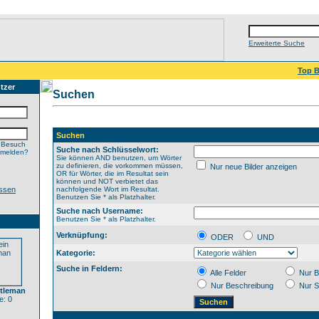
Erweiterte Suche
Top B
tzer
Suchen
Suchen
 Besuch
Suche nach Schlüsselwort:
nmelden?
Sie können AND benutzen, um Wörter
zu definieren, die vorkommen müssen,
Nur neue Bilder anzeigen
OR für Wörter, die im Resultat sein
können und NOT verbietet das
ssen
nachfolgende Wort im Resultat.
Benutzen Sie * als Platzhalter.
Suche nach Username:
Benutzen Sie * als Platzhalter.
Verknüpfung:
ODER
UND
Kategorie:
Suche in Feldern:
Alle Felder
Nur B
Nur Beschreibung
Nur S
ntleman
: 0