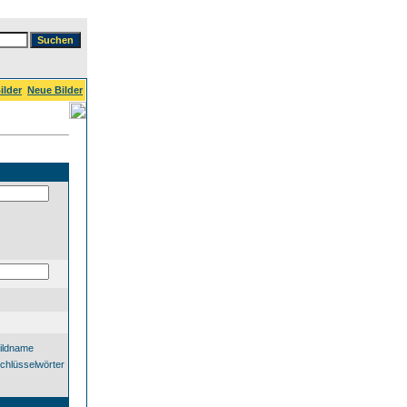
ilder
Neue Bilder
ildname
chlüsselwörter