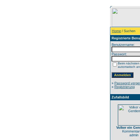
Home
/ Suchen
Registrierte Benu
Benutzername:
Passwort:
Beim nächsten
automatisch a
»
Password verge
»
Registrierung
Zufallsbild
Volker ein Ge
Kommentare
admin