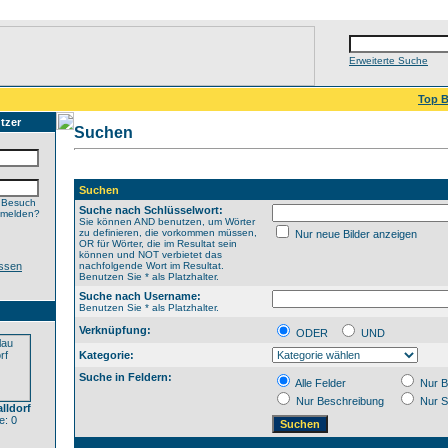
Erweiterte Suche
Top B
tzer
Suchen
Suchen
 Besuch
Suche nach Schlüsselwort:
nmelden?
Sie können AND benutzen, um Wörter
zu definieren, die vorkommen müssen,
Nur neue Bilder anzeigen
OR für Wörter, die im Resultat sein
können und NOT verbietet das
ssen
nachfolgende Wort im Resultat.
Benutzen Sie * als Platzhalter.
Suche nach Username:
Benutzen Sie * als Platzhalter.
Verknüpfung:
ODER
UND
Kategorie:
Suche in Feldern:
Alle Felder
Nur B
Nur Beschreibung
Nur S
lldorf
: 0