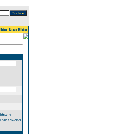
ilder
Neue Bilder
ildname
chlüsselwörter