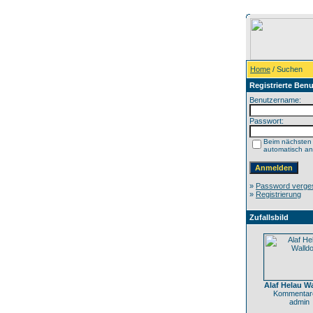
Home
/ Suchen
Registrierte Benu
Benutzername:
Passwort:
Beim nächsten
automatisch a
»
Password verge
»
Registrierung
Zufallsbild
Alaf Helau Wa
Kommentare
admin